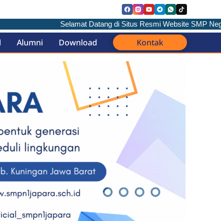
Selamat Datang di Situs Resmi Website SMP Negeri 1 J
l
Alumni
Download
Kontak