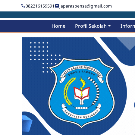
082216159591
japaraspensa@gmail.com
Home
Profil Sekolah
Infor