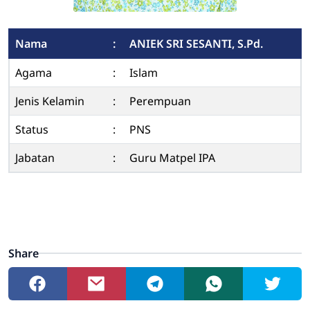
Nama
:
ANIEK SRI SESANTI, S.Pd.
Agama
:
Islam
Jenis Kelamin
:
Perempuan
Status
:
PNS
Jabatan
:
Guru Matpel IPA
Share