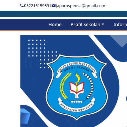
082216159591
japaraspensa@gmail.com
Home
Profil Sekolah
Infor