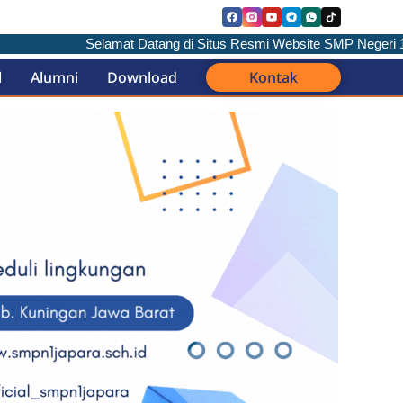
Selamat Datang di Situs Resmi Website SMP Negeri 1 Japa
l
Alumni
Download
Kontak